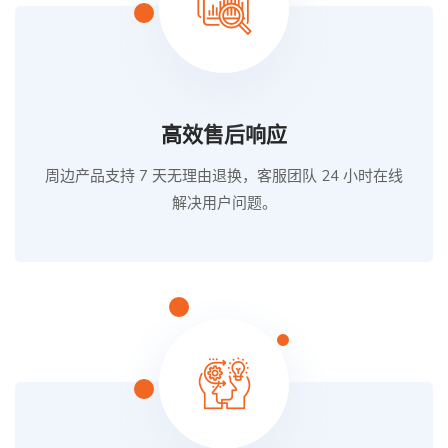
高效售后响应
周边产品支持 7 天无理由退换，客服团队 24 小时在线
解决用户问题。