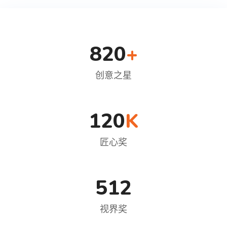
820
+
创意之星
120
K
匠心奖
512
视界奖