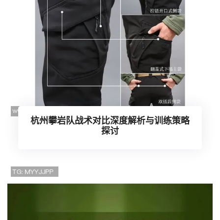
杭州攀岩队战术对比深度解析与训练策略
探讨