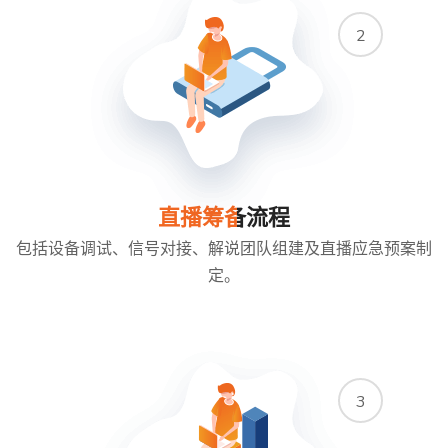
2
直播筹备流程
包括设备调试、信号对接、解说团队组建及直播应急预案制
定。
3