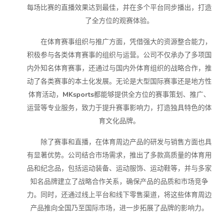
每场比赛的直播效果达到最佳，并在多个平台同步播出，打造
了全方位的观赛体验。
在体育赛事组织与推广方面，凭借强大的资源整合能力，
积极参与各类体育赛事的组织与运营。公司不仅承办了多项国
内外知名体育赛事，还通过与国内外体育组织的战略合作，推
动了各类赛事的本土化发展。无论是大型国际赛事还是地方性
体育活动，
MKsports
都能够提供全方位的赛事策划、推广、
运营等专业服务，致力于提升赛事影响力，打造独具特色的体
育文化品牌。
除了赛事和直播，在体育周边产品的研发与销售方面也具
有显著优势。公司结合市场需求，推出了多款高质量的体育用
品和纪念品，包括运动装备、运动服饰、运动鞋等，并与多家
知名品牌建立了战略合作关系，确保产品的品质和市场竞争
力。同时，还通过线上平台和线下零售渠道，将这些体育周边
产品推向全国乃至国际市场，进一步拓展了品牌的影响力。