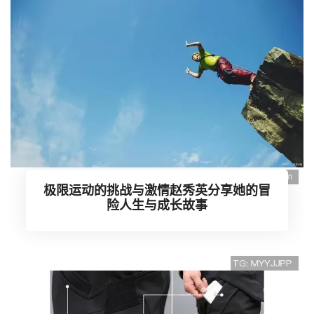
极限运动的挑战与激情赵秀英分享她的冒
险人生与成长故事