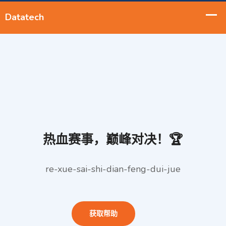
热血赛事，巅峰对决！🏆
re-xue-sai-shi-dian-feng-dui-jue
获取帮助